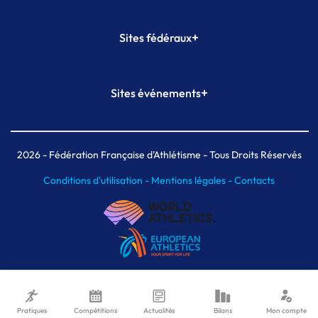
+
Sites fédéraux
SI-FFA
CALORG
+
Sites événements
Plateforme Formation
Meeting de Paris
Meeting de Paris indoor
MAIF Ekiden de Paris
2026
- Fédération Française d'Athlétisme - Tous Droits Réservés
Conditions d'utilisation -
Mentions légales -
Contacts
Pratiques
Compétitions
Actualités
Bilans
Mon compte