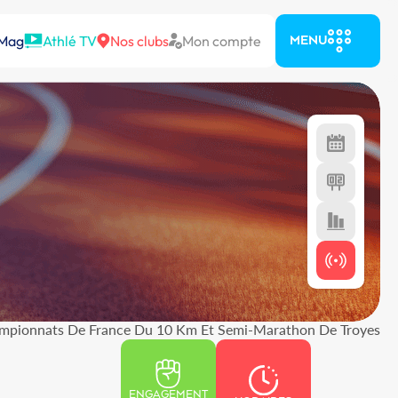
 Mag
Athlé TV
Nos clubs
Mon compte
MENU
mpionnats De France Du 10 Km Et Semi-Marathon De Troyes
ENGAGEMENT