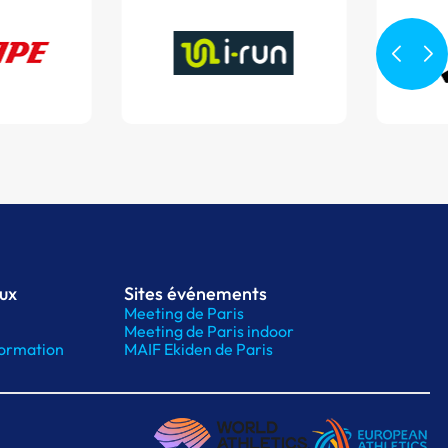
aux
Sites événements
Meeting de Paris
Meeting de Paris indoor
ormation
MAIF Ekiden de Paris