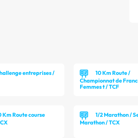
hallenge entreprises /
10 Km Route /
Championnat de France
Femmes t / TCF
0 Km Route course
1/2 Marathon / S
TCX
Marathon / TCX