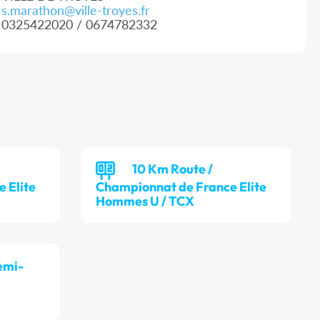
s.marathon@ville-troyes.fr
0325422020 / 0674782332
10 Km Route /
 Elite
Championnat de France Elite
Hommes U / TCX
emi-