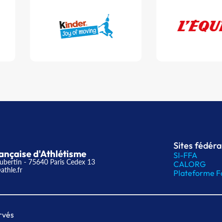
Sites fédér
ançaise d'Athlétisme
SI-FFA
ubertin - 75640 Paris Cedex 13
CALORG
athle.fr
Plateforme F
rvés