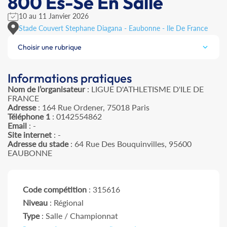
800 Es-Se En Salle
10 au 11 Janvier 2026
Stade Couvert Stephane Diagana - Eaubonne - Ile De France
Choisir une rubrique
Informations pratiques
Nom de l’organisateur
: LIGUE D'ATHLETISME D'ILE DE
FRANCE
Adresse
: 164 Rue Ordener, 75018 Paris
Téléphone 1
: 0142554862
Email
: -
Site internet
: -
Adresse du stade
: 64 Rue Des Bouquinvilles, 95600
EAUBONNE
Code compétition
: 315616
Niveau
: Régional
Type
: Salle / Championnat