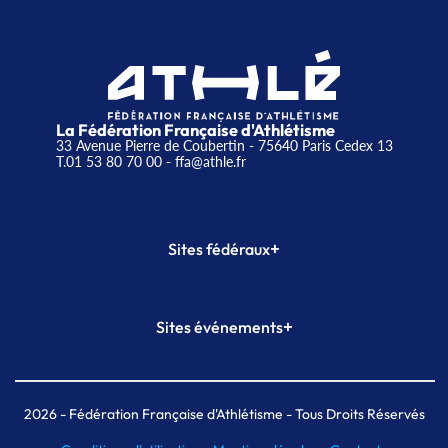
La Fédération Française d'Athlétisme
33 Avenue Pierre de Coubertin - 75640 Paris Cedex 13
T.01 53 80 70 00
- ffa@athle.fr
+
Sites fédéraux
SI-FFA
CALORG
+
Sites événements
Plateforme Formation
Meeting de Paris
Meeting de Paris indoor
MAIF Ekiden de Paris
2026
- Fédération Française d'Athlétisme - Tous Droits Réservés