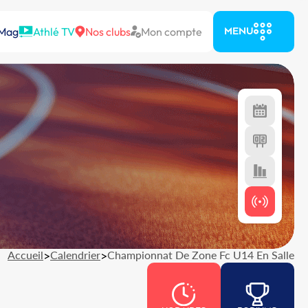
 Mag
Athlé TV
Nos clubs
Mon compte
MENU
Accueil
>
Calendrier
>
Championnat De Zone Fc U14 En Salle