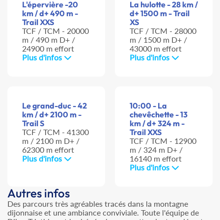
L'épervière -20
La hulotte - 28 km /
km / d+ 490 m -
d+ 1500 m - Trail
Trail XXS
XS
TCF / TCM - 20000
TCF / TCM - 28000
m / 490 m D+ /
m / 1500 m D+ /
24900 m effort
43000 m effort
Plus d'infos
Plus d'infos
Le grand-duc - 42
10:00 - La
km / d+ 2100 m -
chevêchette - 13
Trail S
km / d+ 324 m -
TCF / TCM - 41300
Trail XXS
m / 2100 m D+ /
TCF / TCM - 12900
62300 m effort
m / 324 m D+ /
Plus d'infos
16140 m effort
Plus d'infos
Autres infos
Des parcours très agréables tracés dans la montagne
dijonnaise et une ambiance conviviale. Toute l'équipe de