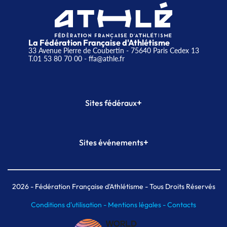
La Fédération Française d'Athlétisme
33 Avenue Pierre de Coubertin - 75640 Paris Cedex 13
T.01 53 80 70 00
- ffa@athle.fr
+
Sites fédéraux
SI-FFA
CALORG
+
Sites événements
Plateforme Formation
Meeting de Paris
Meeting de Paris indoor
MAIF Ekiden de Paris
2026
- Fédération Française d'Athlétisme - Tous Droits Réservés
Conditions d'utilisation -
Mentions légales -
Contacts