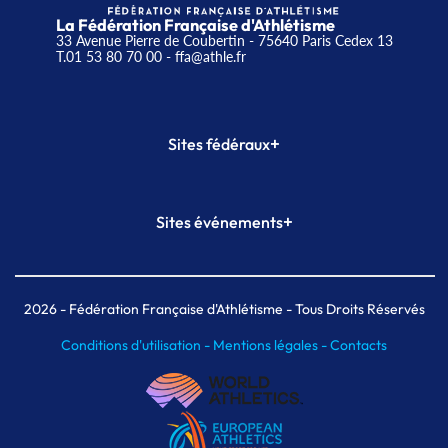
La Fédération Française d'Athlétisme
33 Avenue Pierre de Coubertin - 75640 Paris Cedex 13
T.01 53 80 70 00
- ffa@athle.fr
+
Sites fédéraux
SI-FFA
CALORG
+
Sites événements
Plateforme Formation
Meeting de Paris
Meeting de Paris indoor
MAIF Ekiden de Paris
2026
- Fédération Française d'Athlétisme - Tous Droits Réservés
Conditions d'utilisation -
Mentions légales -
Contacts