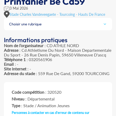
Printanier Be Cd59
3 Mai 2026
Stade Charles Vandeveegaete - Tourcoing - Hauts De France
Choisir une rubrique
Informations pratiques
Nom de l’organisateur
: CD ATHLE NORD
Adresse
: Cd Athletisme Du Nord - Maison Departementale
Du Sport - 26 Rue Denis Papin, 59650 Villeneuve D'ascq
Téléphone 1
: 0320561906
Email
: -
Site internet
: -
Adresse du stade
: 559 Rue De Gand, 59200 TOURCOING
Code compétition
: 320520
Niveau
: Départemental
Type
: Stade / Animation Jeunes
Personnes à contacter en cas d'erreur de contenu sur