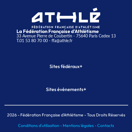
La Fédération Française d'Athlétisme
33 Avenue Pierre de Coubertin - 75640 Paris Cedex 13
T.01 53 80 70 00
- ffa@athle.fr
+
Sites fédéraux
SI-FFA
CALORG
+
Sites événements
Plateforme Formation
Meeting de Paris
Meeting de Paris indoor
MAIF Ekiden de Paris
2026
- Fédération Française d'Athlétisme - Tous Droits Réservés
Conditions d'utilisation -
Mentions légales -
Contacts