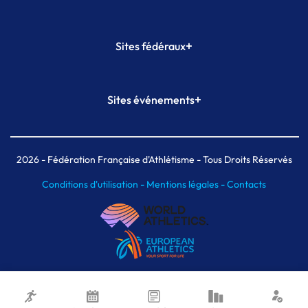
+
Sites fédéraux
SI-FFA
CALORG
+
Sites événements
Plateforme Formation
Meeting de Paris
Meeting de Paris indoor
MAIF Ekiden de Paris
2026
- Fédération Française d'Athlétisme - Tous Droits Réservés
Conditions d'utilisation -
Mentions légales -
Contacts