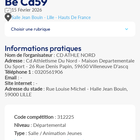
Be Cd59
15 Février 2026
Salle Jean Bouin - Lille - Hauts De France
Choisir une rubrique
Informations pratiques
Nom de l’organisateur
: CD ATHLE NORD
Adresse
: Cd Athletisme Du Nord - Maison Departementale
Du Sport - 26 Rue Denis Papin, 59650 Villeneuve D'ascq
Téléphone 1
: 0320561906
Email
: -
Site internet
: -
Adresse du stade
: Rue Louise Michel - Halle Jean Bouin,
59000 LILLE
Code compétition
: 312225
Niveau
: Départemental
Type
: Salle / Animation Jeunes