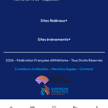
+
Sites fédéraux
SI-FFA
CALORG
+
Sites événements
Plateforme Formation
Meeting de Paris
Meeting de Paris indoor
MAIF Ekiden de Paris
2026
- Fédération Française d'Athlétisme - Tous Droits Réservés
Conditions d'utilisation -
Mentions légales -
Contacts