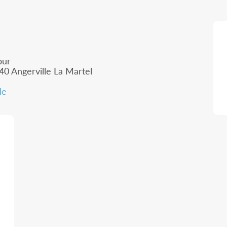
our
540 Angerville La Martel
le