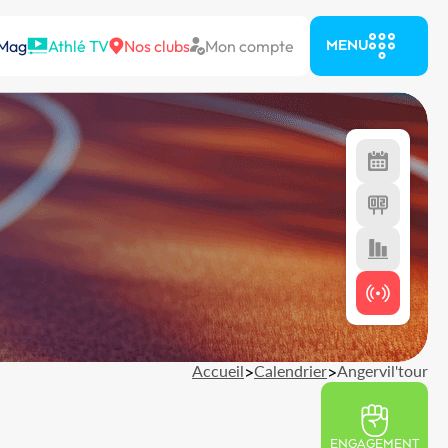
 Mag
Athlé TV
Nos clubs
Mon compte
MENU
Accueil
>
Calendrier
>
Angervil'tour
ENGAGEMENT