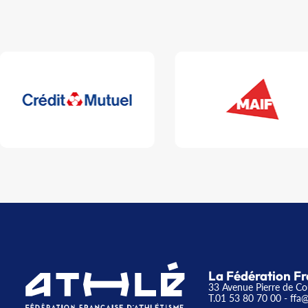
La Fédération Fr
33 Avenue Pierre de Co
T.01 53 80 70 00
- ffa@