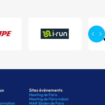
aux
Sites événements
Meeting de Paris
Meeting de Paris indoor
ormation
MAIF Ekiden de Paris