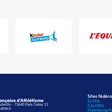
Sites fédér
ançaise d'Athlétisme
SI-FFA
ubertin - 75640 Paris Cedex 13
CALORG
athle.fr
Plateforme F