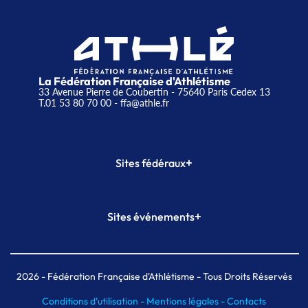
La Fédération Française d'Athlétisme
33 Avenue Pierre de Coubertin - 75640 Paris Cedex 13
T.01 53 80 70 00
- ffa@athle.fr
+
Sites fédéraux
SI-FFA
CALORG
+
Sites événements
Plateforme Formation
Meeting de Paris
Meeting de Paris indoor
MAIF Ekiden de Paris
2026
- Fédération Française d'Athlétisme - Tous Droits Réservés
Conditions d'utilisation -
Mentions légales -
Contacts