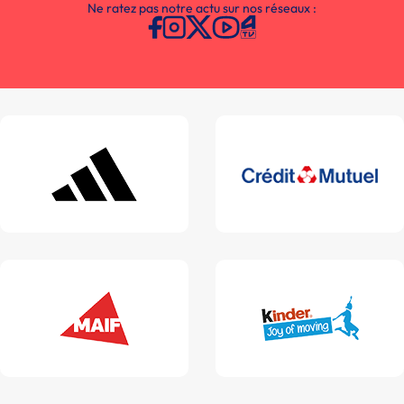
Ne ratez pas notre actu sur nos réseaux :