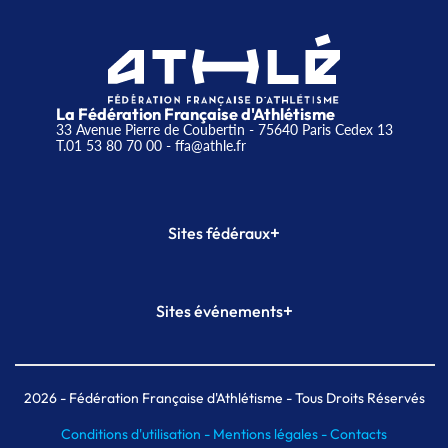
La Fédération Française d'Athlétisme
33 Avenue Pierre de Coubertin - 75640 Paris Cedex 13
T.01 53 80 70 00
- ffa@athle.fr
+
Sites fédéraux
SI-FFA
CALORG
+
Sites événements
Plateforme Formation
Meeting de Paris
Meeting de Paris indoor
MAIF Ekiden de Paris
2026
- Fédération Française d'Athlétisme - Tous Droits Réservés
Conditions d'utilisation -
Mentions légales -
Contacts