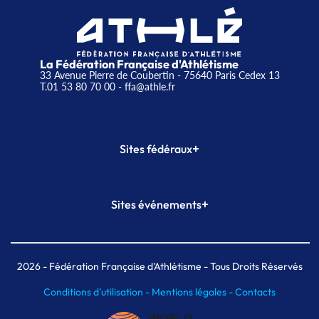
La Fédération Française d'Athlétisme
33 Avenue Pierre de Coubertin - 75640 Paris Cedex 13
T.01 53 80 70 00
- ffa@athle.fr
+
Sites fédéraux
SI-FFA
CALORG
+
Sites événements
Plateforme Formation
Meeting de Paris
Meeting de Paris indoor
MAIF Ekiden de Paris
2026
- Fédération Française d'Athlétisme - Tous Droits Réservés
Conditions d'utilisation -
Mentions légales -
Contacts