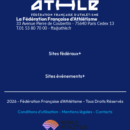
La Fédération Française d'Athlétisme
33 Avenue Pierre de Coubertin - 75640 Paris Cedex 13
T.01 53 80 70 00
- ffa@athle.fr
+
Sites fédéraux
SI-FFA
CALORG
+
Sites événements
Plateforme Formation
Meeting de Paris
Meeting de Paris indoor
MAIF Ekiden de Paris
2026
- Fédération Française d'Athlétisme - Tous Droits Réservés
Conditions d'utilisation -
Mentions légales -
Contacts