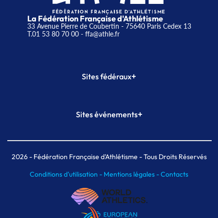
La Fédération Française d'Athlétisme
33 Avenue Pierre de Coubertin - 75640 Paris Cedex 13
T.01 53 80 70 00
- ffa@athle.fr
+
Sites fédéraux
SI-FFA
CALORG
+
Sites événements
Plateforme Formation
Meeting de Paris
Meeting de Paris indoor
MAIF Ekiden de Paris
2026
- Fédération Française d'Athlétisme - Tous Droits Réservés
Conditions d'utilisation -
Mentions légales -
Contacts