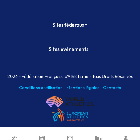
+
Sites fédéraux
SI-FFA
CALORG
+
Sites événements
Plateforme Formation
Meeting de Paris
Meeting de Paris indoor
MAIF Ekiden de Paris
2026
- Fédération Française d'Athlétisme - Tous Droits Réservés
Conditions d'utilisation -
Mentions légales -
Contacts