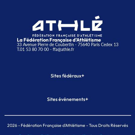
La Fédération Française d'Athlétisme
33 Avenue Pierre de Coubertin - 75640 Paris Cedex 13
T.01 53 80 70 00
- ffa@athle.fr
+
Sites fédéraux
SI-FFA
CALORG
+
Sites événements
Plateforme Formation
Meeting de Paris
Meeting de Paris indoor
MAIF Ekiden de Paris
2026
- Fédération Française d'Athlétisme - Tous Droits Réservés