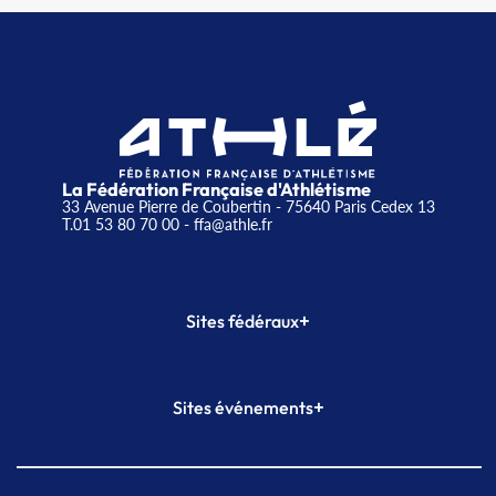
La Fédération Française d'Athlétisme
33 Avenue Pierre de Coubertin - 75640 Paris Cedex 13
T.01 53 80 70 00
- ffa@athle.fr
+
Sites fédéraux
SI-FFA
CALORG
+
Sites événements
Plateforme Formation
Meeting de Paris
Meeting de Paris indoor