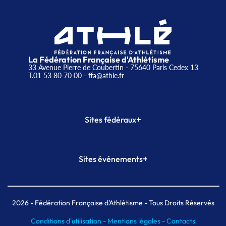
La Fédération Française d'Athlétisme
33 Avenue Pierre de Coubertin - 75640 Paris Cedex 13
T.01 53 80 70 00
- ffa@athle.fr
+
Sites fédéraux
SI-FFA
CALORG
+
Sites événements
Plateforme Formation
Meeting de Paris
Meeting de Paris indoor
MAIF Ekiden de Paris
2026
- Fédération Française d'Athlétisme - Tous Droits Réservés
Conditions d'utilisation -
Mentions légales -
Contacts