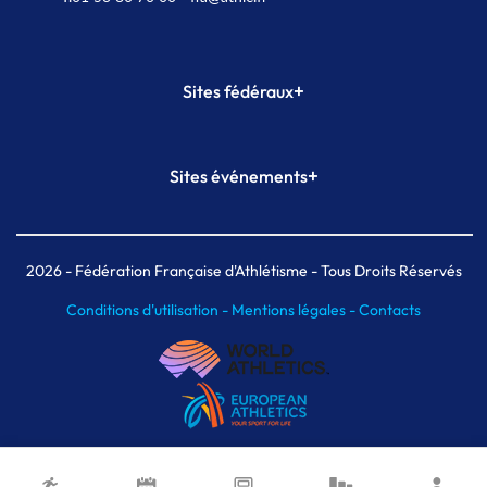
+
Sites fédéraux
SI-FFA
CALORG
+
Sites événements
Plateforme Formation
Meeting de Paris
Meeting de Paris indoor
MAIF Ekiden de Paris
2026
- Fédération Française d'Athlétisme - Tous Droits Réservés
Conditions d'utilisation -
Mentions légales -
Contacts