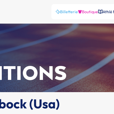
Billetterie
Boutique
Athlé
ITIONS
bock (Usa)