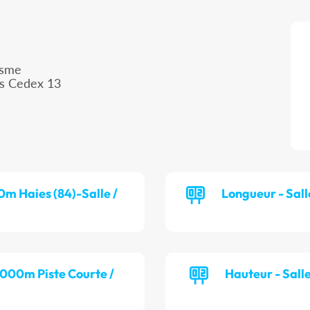
isme
is Cedex 13
0m Haies (84)-Salle /
Longueur - Sall
 000m Piste Courte /
Hauteur - Sall