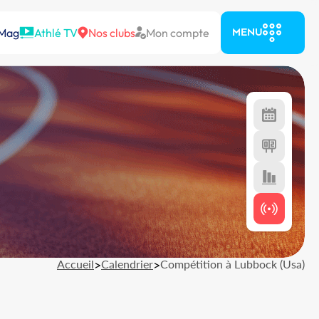
 Mag
Athlé TV
Nos clubs
Mon compte
MENU
Accueil
>
Calendrier
>
Compétition à Lubbock (Usa)