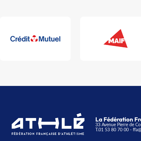
La Fédération Fr
33 Avenue Pierre de Co
T.01 53 80 70 00
- ffa@