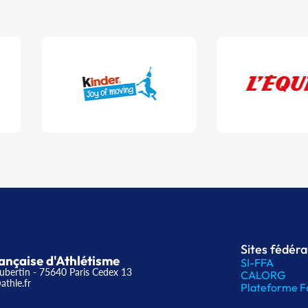
Sites fédér
ançaise d'Athlétisme
SI-FFA
ubertin - 75640 Paris Cedex 13
CALORG
athle.fr
Plateforme F