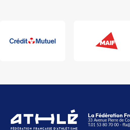
La Fédération Fr
33 Avenue Pierre de Co
T.01 53 80 70 00
- ffa@