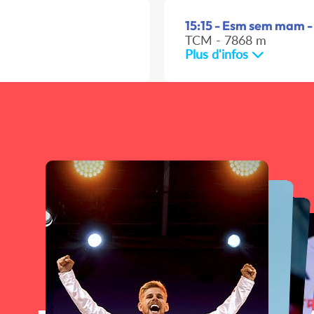
15:15 - Esm sem mam -
TCM - 7868 m
Plus d'infos