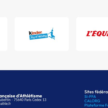
Sites fédér
ançaise d'Athlétisme
SI-FFA
ubertin - 75640 Paris Cedex 13
CALORG
athle.fr
Plateforme F