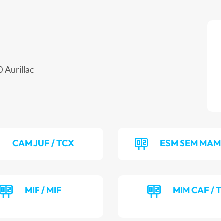
 Aurillac
CAM JUF / TCX
ESM SEM MAM 
MIF / MIF
MIM CAF / 