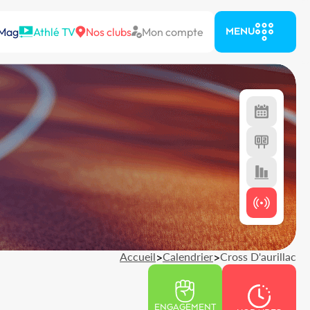
 Mag
Athlé TV
Nos clubs
Mon compte
MENU
Accueil
>
Calendrier
>
Cross D'aurillac
ENGAGEMENT