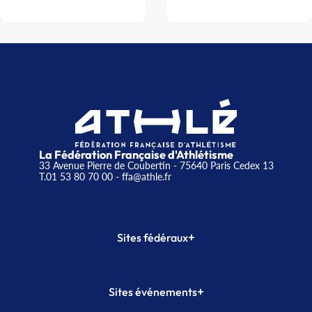
La Fédération Française d'Athlétisme
33 Avenue Pierre de Coubertin - 75640 Paris Cedex 13
T.01 53 80 70 00
- ffa@athle.fr
+
Sites fédéraux
SI-FFA
CALORG
+
Sites événements
Plateforme Formation