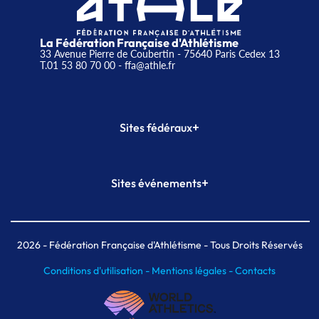
La Fédération Française d'Athlétisme
33 Avenue Pierre de Coubertin - 75640 Paris Cedex 13
T.01 53 80 70 00
- ffa@athle.fr
+
Sites fédéraux
SI-FFA
CALORG
+
Sites événements
Plateforme Formation
Meeting de Paris
Meeting de Paris indoor
MAIF Ekiden de Paris
2026
- Fédération Française d'Athlétisme - Tous Droits Réservés
Conditions d'utilisation -
Mentions légales -
Contacts