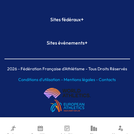
+
Sites fédéraux
SI-FFA
CALORG
+
Sites événements
Plateforme Formation
Meeting de Paris
Meeting de Paris indoor
MAIF Ekiden de Paris
2026
- Fédération Française d'Athlétisme - Tous Droits Réservés
Conditions d'utilisation -
Mentions légales -
Contacts