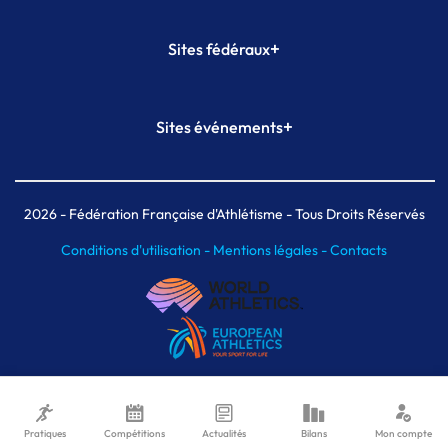
+
Sites fédéraux
SI-FFA
CALORG
+
Sites événements
Plateforme Formation
Meeting de Paris
Meeting de Paris indoor
MAIF Ekiden de Paris
2026
- Fédération Française d'Athlétisme - Tous Droits Réservés
Conditions d'utilisation -
Mentions légales -
Contacts
Pratiques
Compétitions
Actualités
Bilans
Mon compte