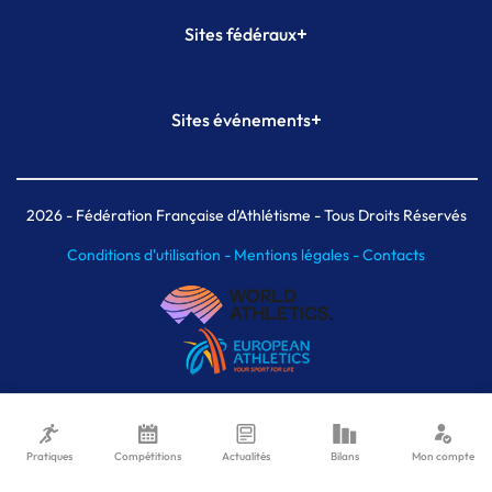
+
Sites fédéraux
SI-FFA
CALORG
+
Sites événements
Plateforme Formation
Meeting de Paris
Meeting de Paris indoor
MAIF Ekiden de Paris
2026
- Fédération Française d'Athlétisme - Tous Droits Réservés
Conditions d'utilisation -
Mentions légales -
Contacts
Pratiques
Compétitions
Actualités
Bilans
Mon compte