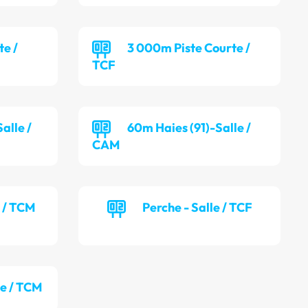
te /
3 000m Piste Courte /
TCF
alle /
60m Haies (91)-Salle /
CAM
e / TCM
Perche - Salle / TCF
le / TCM