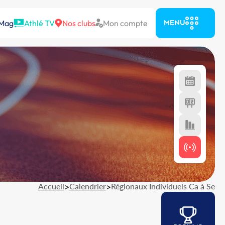
 Mag
Athlé TV
Nos clubs
Mon compte
MENU
Accueil
>
Calendrier
>
Régionaux Individuels Ca à Se