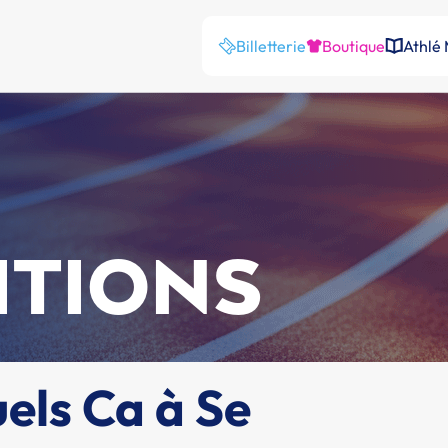
Billetterie
Boutique
Athlé
ITIONS
els Ca à Se