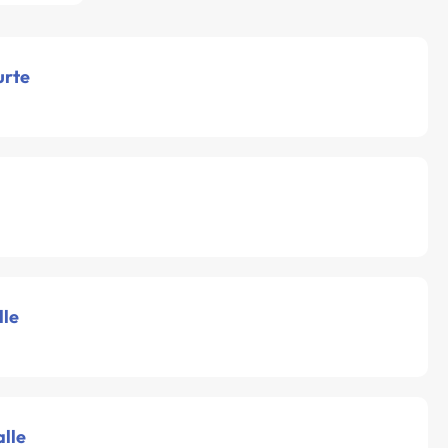
urte
lle
alle