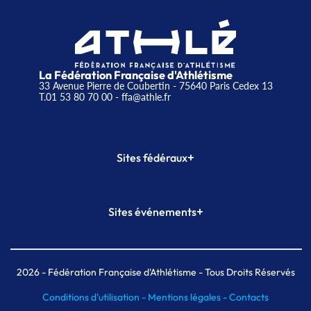
La Fédération Française d'Athlétisme
33 Avenue Pierre de Coubertin - 75640 Paris Cedex 13
T.01 53 80 70 00
- ffa@athle.fr
+
Sites fédéraux
SI-FFA
CALORG
+
Sites événements
Plateforme Formation
Meeting de Paris
Meeting de Paris indoor
MAIF Ekiden de Paris
2026
- Fédération Française d'Athlétisme - Tous Droits Réservés
Conditions d'utilisation -
Mentions légales -
Contacts