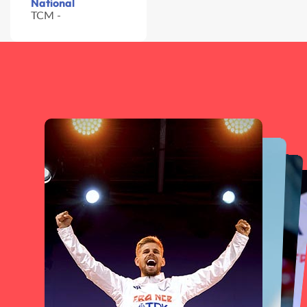
National
TCM -