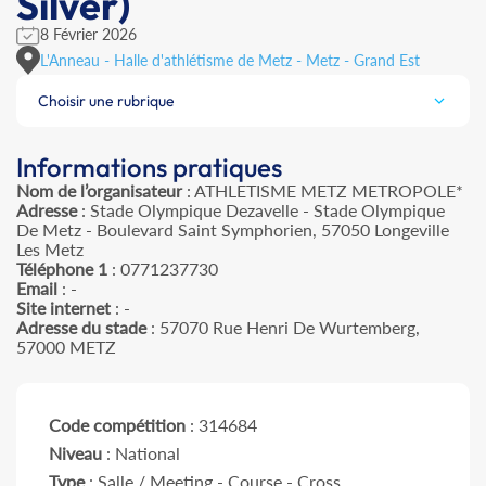
Silver)
8 Février 2026
L'Anneau - Halle d'athlétisme de Metz - Metz - Grand Est
Choisir une rubrique
Informations pratiques
Nom de l’organisateur
: ATHLETISME METZ METROPOLE*
Adresse
: Stade Olympique Dezavelle - Stade Olympique
De Metz - Boulevard Saint Symphorien, 57050 Longeville
Les Metz
Téléphone 1
: 0771237730
Email
: -
Site internet
: -
Adresse du stade
: 57070 Rue Henri De Wurtemberg,
57000 METZ
Code compétition
: 314684
Niveau
: National
Type
: Salle / Meeting - Course - Cross