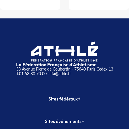
La Fédération Française d'Athlétisme
33 Avenue Pierre de Coubertin - 75640 Paris Cedex 13
T.01 53 80 70 00
- ffa@athle.fr
+
Sites fédéraux
SI-FFA
CALORG
+
Sites événements
Plateforme Formation