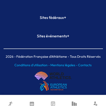
+
Sites fédéraux
SI-FFA
CALORG
+
Sites événements
Plateforme Formation
Meeting de Paris
Meeting de Paris indoor
MAIF Ekiden de Paris
2026
- Fédération Française d'Athlétisme - Tous Droits Réservés
Conditions d'utilisation -
Mentions légales -
Contacts