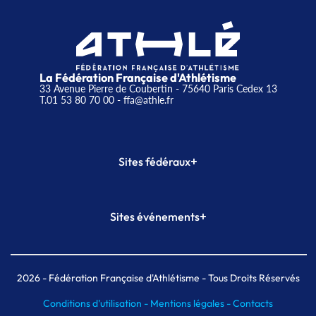
La Fédération Française d'Athlétisme
33 Avenue Pierre de Coubertin - 75640 Paris Cedex 13
T.01 53 80 70 00
- ffa@athle.fr
+
Sites fédéraux
SI-FFA
CALORG
+
Sites événements
Plateforme Formation
Meeting de Paris
Meeting de Paris indoor
MAIF Ekiden de Paris
2026
- Fédération Française d'Athlétisme - Tous Droits Réservés
Conditions d'utilisation -
Mentions légales -
Contacts