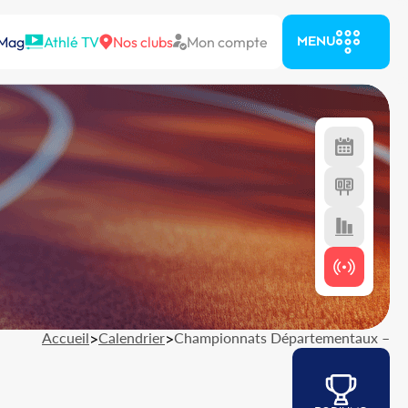
 Mag
Athlé TV
Nos clubs
Mon compte
MENU
Accueil
>
Calendrier
>
Championnats Départementaux –