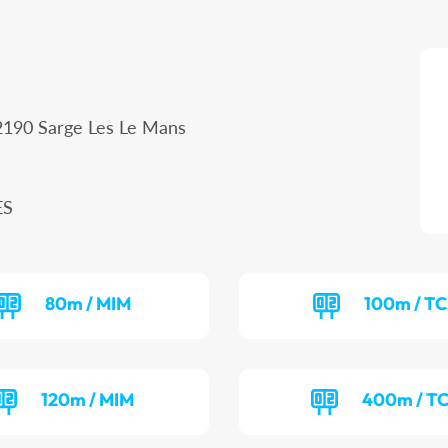
2190 Sarge Les Le Mans
ES
80m / MIM
100m / T
120m / MIM
400m / T