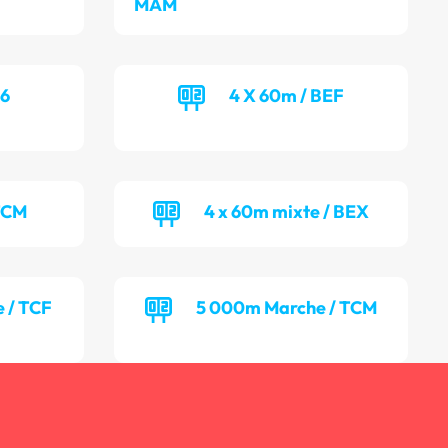
MAM
16
4 X 60m / BEF
TCM
4 x 60m mixte / BEX
 / TCF
5 000m Marche / TCM