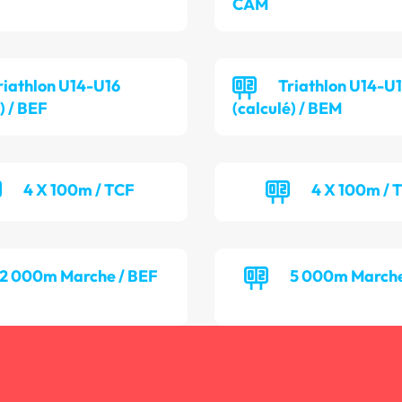
CAM
riathlon U14-U16
Triathlon U14-U
) / BEF
(calculé) / BEM
4 X 100m / TCF
4 X 100m / 
2 000m Marche / BEF
5 000m Marche