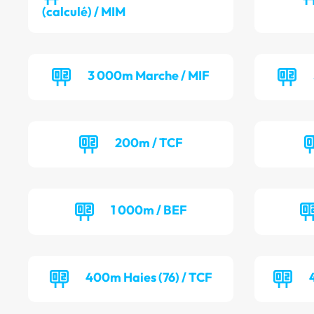
(calculé) / MIM
3 000m Marche / MIF
200m / TCF
1 000m / BEF
400m Haies (76) / TCF