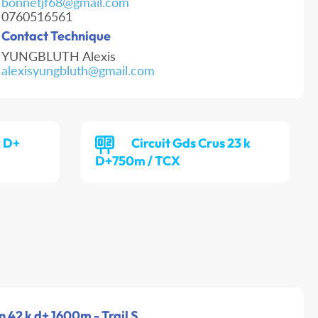
bonnetjf68@gmail.com
0760516561
Contact Technique
YUNGBLUTH Alexis
alexisyungbluth@gmail.com
k D+
Circuit Gds Crus 23 k
D+750m / TCX
n 42 k d+ 1600m - Trail S