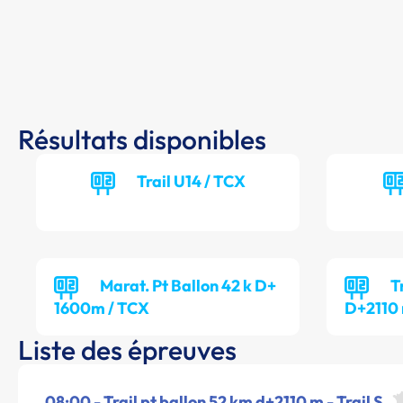
Résultats disponibles
Trail U14 / TCX
Marat. Pt Ballon 42 k D+
T
1600m / TCX
D+2110 
Liste des épreuves
08:00 - Trail pt ballon 52 km d+2110 m - Trail S