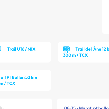
Trail U16 / MIX
Trail de l'Âne 12 
300 m / TCX
rail Pt Ballon 52 km
m / TCX
08:35 - Marat. pt ballo