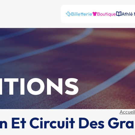
Billetterie
Boutique
Athlé
ITIONS
Accuei
on Et Circuit Des Gr