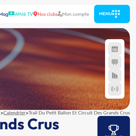
 Mag
Athlé TV
Nos clubs
Mon compte
MENU
l
>
Calendrier
>
Trail Du Petit Ballon Et Circuit Des Grands Crus
ands Crus