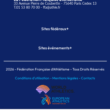
33 Avenue Pierre de Coubertin - 75640 Paris Cedex 13
T.01 53 80 70 00
- ffa@athle.fr
+
Sites fédéraux
SI-FFA
CALORG
+
Sites événements
Plateforme Formation
Meeting de Paris
Meeting de Paris indoor
MAIF Ekiden de Paris
2026
- Fédération Française d'Athlétisme - Tous Droits Réservés
Conditions d'utilisation -
Mentions légales -
Contacts