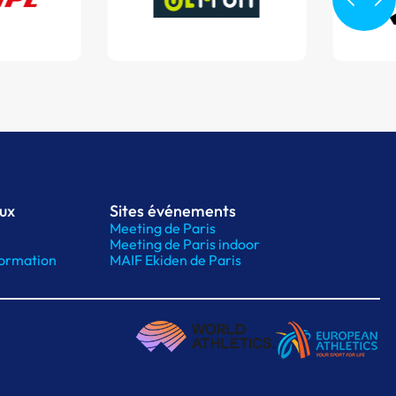
aux
Sites événements
Meeting de Paris
Meeting de Paris indoor
ormation
MAIF Ekiden de Paris