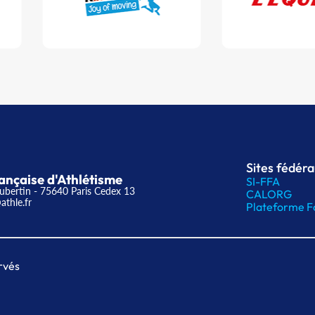
Sites fédér
ançaise d'Athlétisme
SI-FFA
ubertin - 75640 Paris Cedex 13
CALORG
athle.fr
Plateforme F
rvés