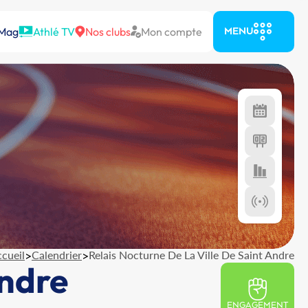
 Mag
Athlé TV
Nos clubs
Mon compte
MENU
cueil
>
Calendrier
>
Relais Nocturne De La Ville De Saint Andre
Andre
ENGAGEMENT