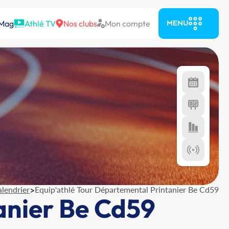
 Mag
Athlé TV
Nos clubs
Mon compte
MENU
lendrier
>
Equip'athlé Tour Départemental Printanier Be Cd59
anier Be Cd59