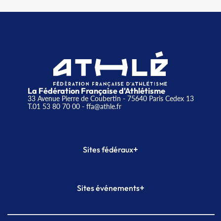
La Fédération Française d'Athlétisme
33 Avenue Pierre de Coubertin - 75640 Paris Cedex 13
T.01 53 80 70 00
- ffa@athle.fr
+
Sites fédéraux
SI-FFA
CALORG
+
Sites événements
Plateforme Formation
Meeting de Paris
Meeting de Paris indoor