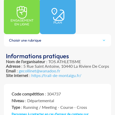
ENGAGEMENT
PLAN
EN LIGNE
Choisir une rubrique
Informations pratiques
Nom de l’organisateur
: TOS ATHLETISME
Adresse
: 5 Rue Saint Antoine, 10440 La Riviere De Corps
Email
:
gecollinet@wanadoo.fr
Site internet
:
https://trail-de-montaigu.fr/
Code compétition
: 304737
Niveau
: Départemental
Type
: Running / Meeting - Course - Cross
Personnes à contacter en cas d'erreur de contenu sur