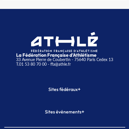
La Fédération Française d'Athlétisme
33 Avenue Pierre de Coubertin - 75640 Paris Cedex 13
T.01 53 80 70 00
- ffa@athle.fr
+
Sites fédéraux
SI-FFA
CALORG
+
Sites événements
Plateforme Formation
Meeting de Paris
Meeting de Paris indoor