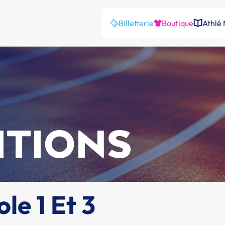
Billetterie
Boutique
Athlé
ITIONS
le 1 Et 3