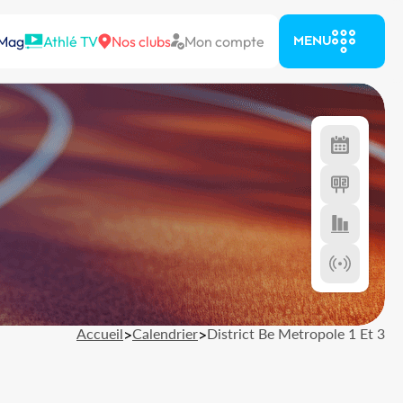
 Mag
Athlé TV
Nos clubs
Mon compte
MENU
Accueil
>
Calendrier
>
District Be Metropole 1 Et 3