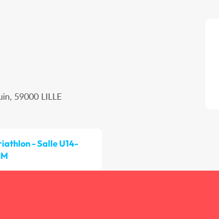
uin, 59000 LILLE
riathlon - Salle U14-
EM