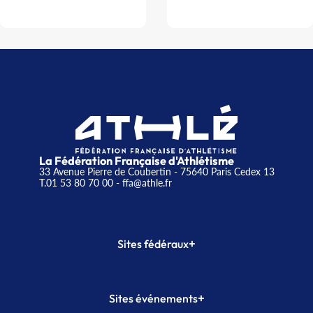
La Fédération Française d'Athlétisme
33 Avenue Pierre de Coubertin - 75640 Paris Cedex 13
T.01 53 80 70 00
- ffa@athle.fr
+
Sites fédéraux
SI-FFA
CALORG
+
Sites événements
Plateforme Formation