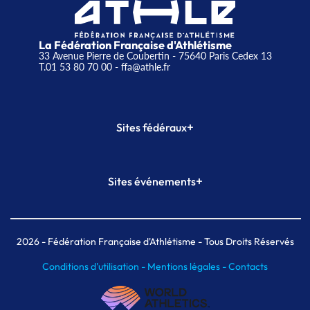
La Fédération Française d'Athlétisme
33 Avenue Pierre de Coubertin - 75640 Paris Cedex 13
T.01 53 80 70 00
- ffa@athle.fr
+
Sites fédéraux
SI-FFA
CALORG
+
Sites événements
Plateforme Formation
Meeting de Paris
Meeting de Paris indoor
MAIF Ekiden de Paris
2026
- Fédération Française d'Athlétisme - Tous Droits Réservés
Conditions d'utilisation -
Mentions légales -
Contacts