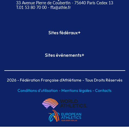
33 Avenue Pierre de Coubertin - 75640 Paris Cedex 13
T.01 53 80 70 00
- ffa@athle.fr
+
Sites fédéraux
SI-FFA
CALORG
+
Sites événements
Plateforme Formation
Meeting de Paris
Meeting de Paris indoor
MAIF Ekiden de Paris
2026
- Fédération Française d'Athlétisme - Tous Droits Réservés
Conditions d'utilisation -
Mentions légales -
Contacts