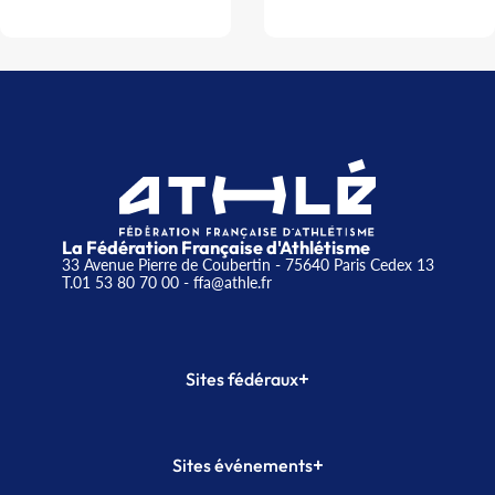
La Fédération Française d'Athlétisme
33 Avenue Pierre de Coubertin - 75640 Paris Cedex 13
T.01 53 80 70 00
- ffa@athle.fr
+
Sites fédéraux
SI-FFA
CALORG
+
Sites événements
Plateforme Formation